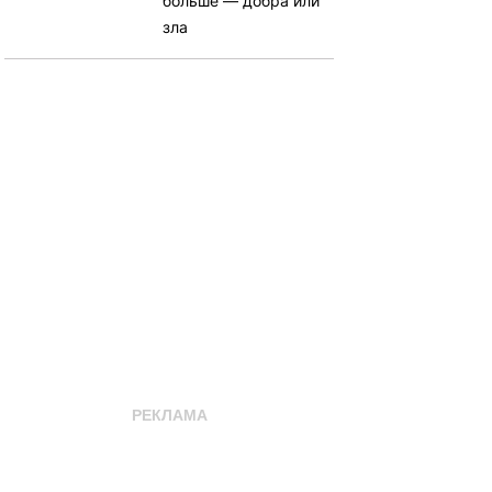
больше — добра или
зла