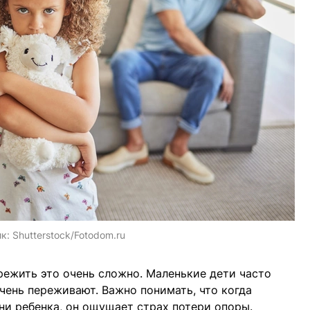
ик:
Shutterstock/Fotodom.ru
ережить это очень сложно. Маленькие дети часто
 очень переживают. Важно понимать, что когда
зни ребенка, он ощущает страх потери опоры.