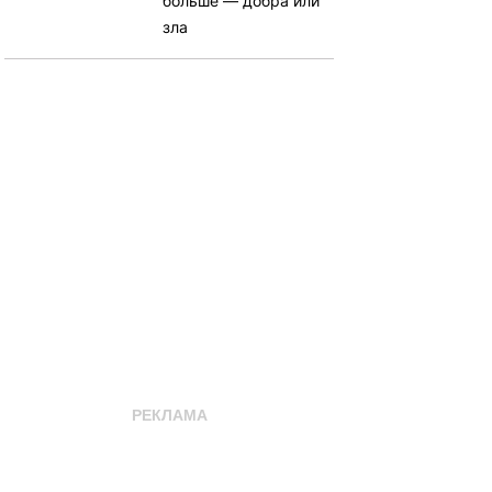
больше — добра или
зла