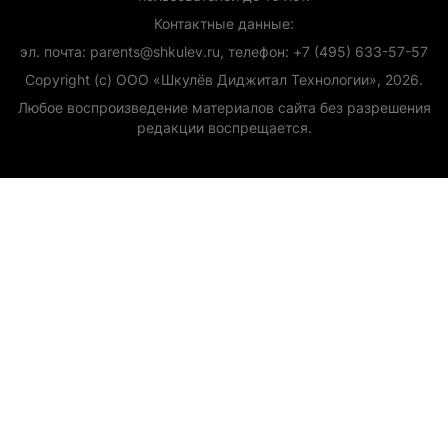
Контактные данные:
эл. почта: parents@shkulev.ru, телефон: +7 (495) 633-57-57
Copyright (с) ООО «Шкулёв Диджитал Технологии», 2026.
Любое воспроизведение материалов сайта без разрешения
редакции воспрещается.