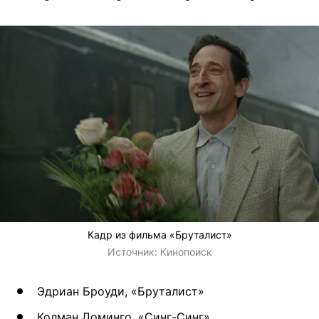
Кадр из фильма «Бруталист»
Источник:
Кинопоиск
Эдриан Броуди, «Бруталист»
Колман Доминго, «Синг-Синг»