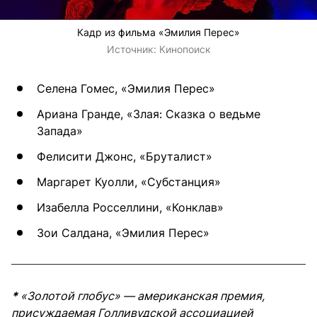
Кадр из фильма «Эмилия Перес»
Источник:
Кинопоиск
Селена Гомес, «Эмилия Перес»
Ариана Гранде, «Злая: Сказка о ведьме
Запада»
Фелисити Джонс, «Бруталист»
Маргарет Куолли, «Субстанция»
Изабелла Росселлини, «Конклав»
Зои Салдана, «Эмилия Перес»
*
«Золотой глобус» — американская премия,
присуждаемая Голливудской ассоциацией