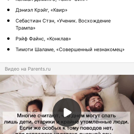
Дэниэл Крэйг, «Квир»
Себастиан Стэн, «Ученик. Восхождение
Трампа»
Рэйф Файнс, «Конклав»
Тимоти Шаламе, «Совершенный незнакомец»
Видео на
parents.ru