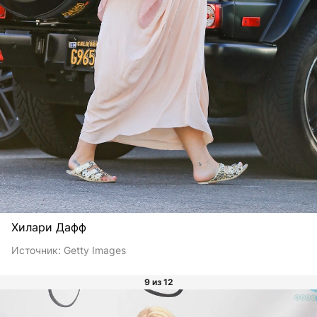
Хилари Дафф
Источник:
Getty Images
9 из 12