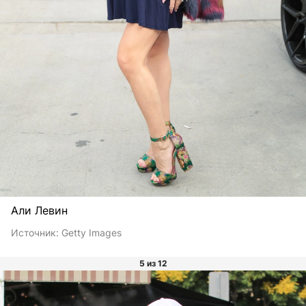
Али Левин
Источник:
Getty Images
5 из 12