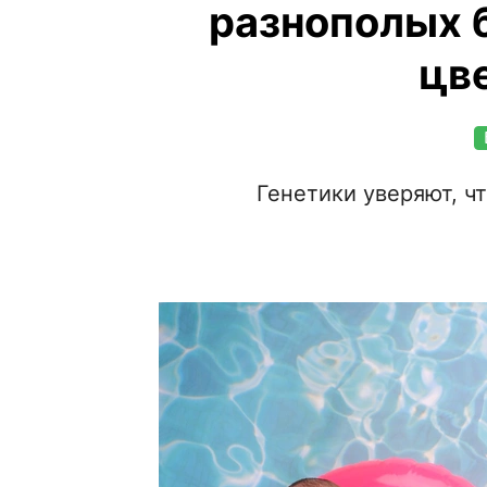
разнополых 
цв
Генетики уверяют, ч