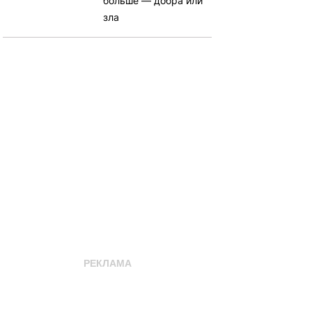
больше — добра или
зла