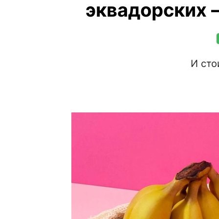
эквадорских 
И сто