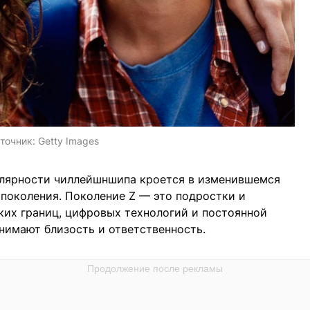
точник:
Getty Images
улярности чиллейшншипа кроется в изменившемся
 поколения. Поколение Z — это подростки и
ких границ, цифровых технологий и постоянной
нимают близость и ответственность.