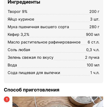
Ингредиенты
творог 9%
200 г
яйцо куриное
3 шт.
мука пшеничная высшего сорта
280 г
кефир 3,2%
900 мл
масло растительное рафинированное
6 ст.л.
соль любая
0,3 ч.л.
зелень свежая по вкусу
2 пучка
вода
100 мл
сода пищевая для выпечки
1 ч.л.
Способ приготовления
1