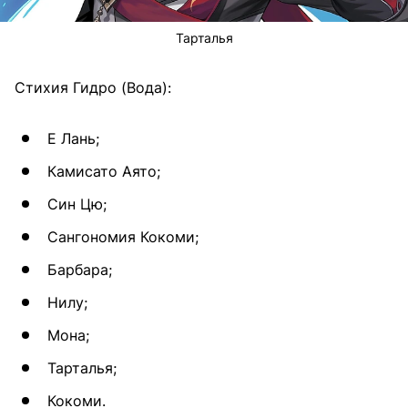
Тарталья
Стихия Гидро (Вода):
Е Лань;
Камисато Аято;
Син Цю;
Сангономия Кокоми;
Барбара;
Нилу;
Мона;
Тарталья;
Кокоми.