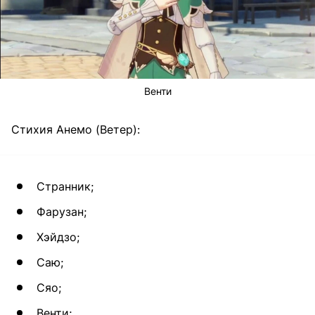
Венти
Стихия Анемо (Ветер):
Странник;
Фарузан;
Хэйдзо;
Саю;
Сяо;
Венти;