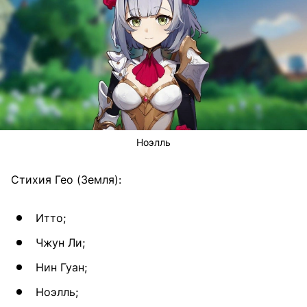
Ноэлль
Стихия Гео (Земля):
Итто;
Чжун Ли;
Нин Гуан;
Ноэлль;