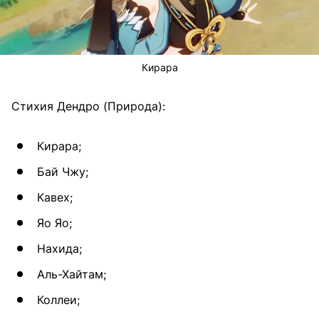
Кирара
Стихия Дендро (Природа):
Кирара;
Бай Чжу;
Кавех;
Яо Яо;
Нахида;
Аль-Хайтам;
Коллеи;