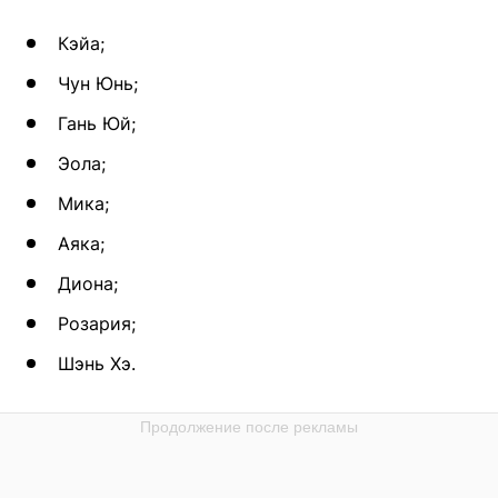
Кэйа;
Чун Юнь;
Гань Юй;
Эола;
Мика;
Аяка;
Диона;
Розария;
Шэнь Хэ.