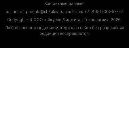
Контактные данные:
эл. почта: parents@shkulev.ru, телефон: +7 (495) 633-57-57
Copyright (с) ООО «Шкулёв Диджитал Технологии», 2026.
Любое воспроизведение материалов сайта без разрешения
редакции воспрещается.