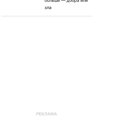
больше — добра или
зла