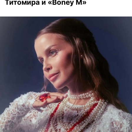
Титомира и «Boney M»