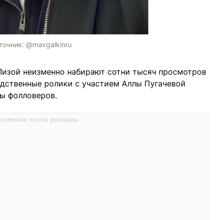
точник:
@maxgalkinru
Лизой неизменно набирают сотни тысяч просмотров
редственные ролики с участием Аллы Пугачевой
ны фолловеров.