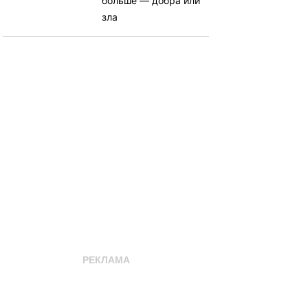
больше — добра или
зла