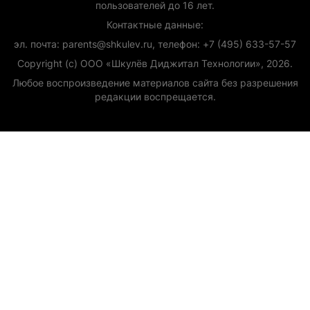
пользователей до 16 лет.
Контактные данные:
эл. почта: parents@shkulev.ru, телефон: +7 (495) 633-57-57
Copyright (с) ООО «Шкулёв Диджитал Технологии», 2026.
Любое воспроизведение материалов сайта без разрешения
редакции воспрещается.