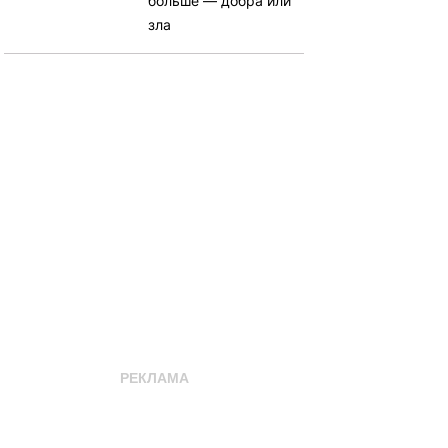
больше — добра или
зла