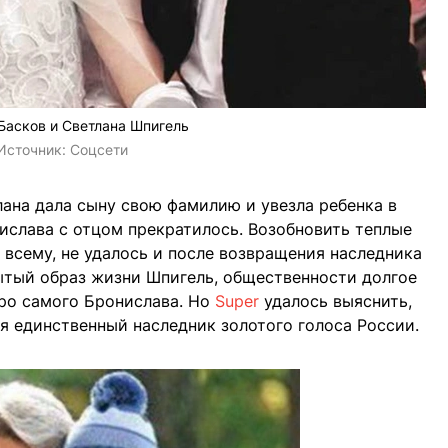
Басков и Светлана Шпигель
Источник:
Соцсети
лана дала сыну свою фамилию и увезла ребенка в
ислава с отцом прекратилось. Возобновить теплые
 всему, не удалось и после возвращения наследника
ытый образ жизни Шпигель, общественности долгое
про самого Бронислава. Но
Super
удалось выяснить,
ся единственный наследник золотого голоса России.