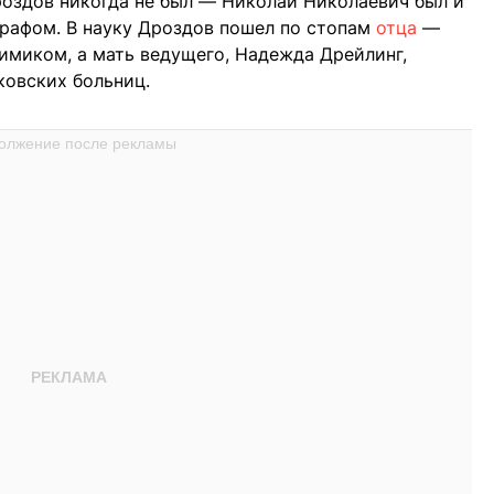
роздов никогда не был — Николай Николаевич был и
графом. В науку Дроздов пошел по стопам
отца
—
химиком, а мать ведущего, Надежда Дрейлинг,
ковских больниц.