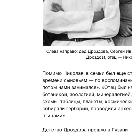
Слева направо: дед Дроздова, Сергей Ив
Дроздов), отец — Нико
Помимо Николая, в семьи был еще ст
времени сыновьям — по воспоминания
потом нами занимался»: «Отец был н
ботаникой, зоологией, минералогией
схемы, таблицы, планеты, космически
собирали гербарии, проводили архео
птицами».
Детство Дроздова прошло в Рязани 