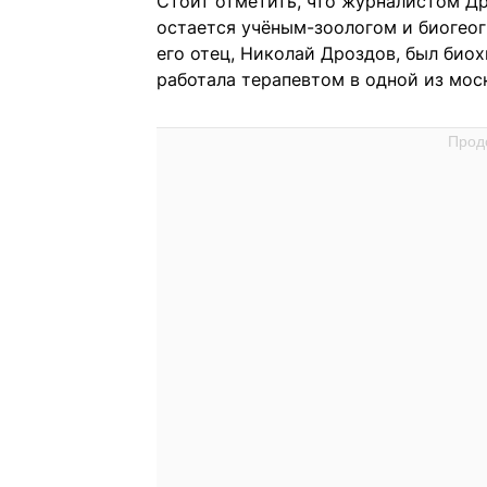
Стоит отметить, что журналистом Д
остается учёным-зоологом и биогео
его отец, Николай Дроздов, был био
работала терапевтом в одной из мос