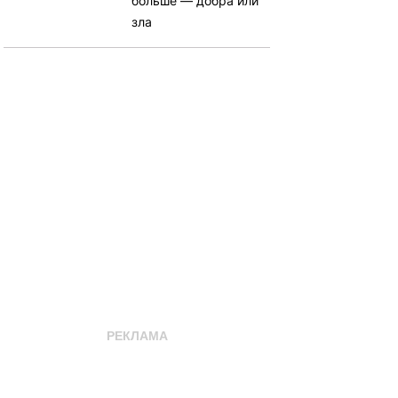
больше — добра или
зла