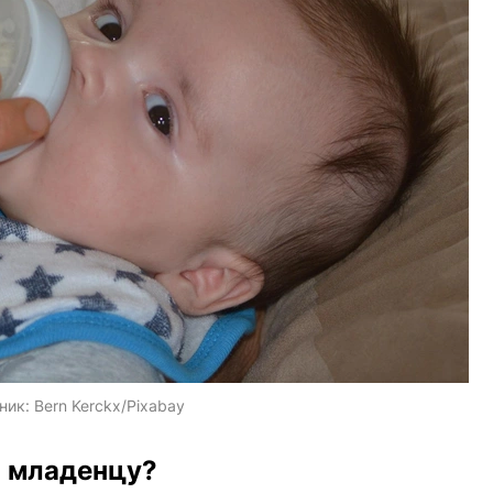
ник:
Bern Kerckx/Pixabay
 младенцу?