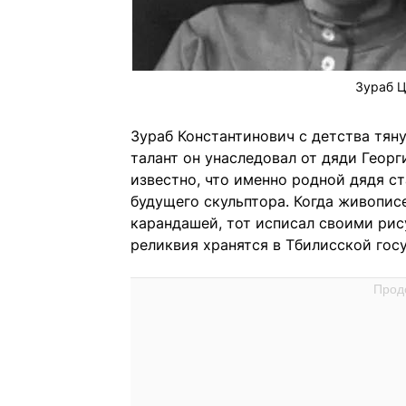
Зураб Ц
Зураб Константинович с детства тян
талант он унаследовал от дяди Геор
известно, что именно родной дядя с
будущего скульптора. Когда живопис
карандашей, тот исписал своими рис
реликвия хранятся в Тбилисской гос