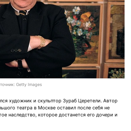
точник:
Getty Images
ался художник и скульптор Зураб Церетели. Автор
льшого театра в Москве оставил после себя не
тое наследство, которое достанется его дочери и