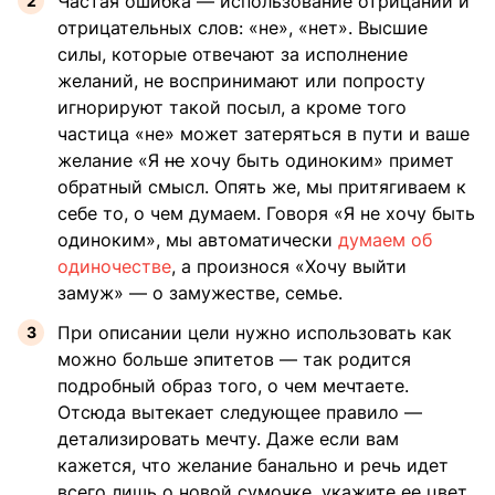
Частая ошибка — использование отрицаний и
отрицательных слов: «не», «нет». Высшие
силы, которые отвечают за исполнение
желаний, не воспринимают или попросту
игнорируют такой посыл, а кроме того
частица «не» может затеряться в пути и ваше
желание «Я
не
хочу быть одиноким» примет
обратный смысл. Опять же, мы притягиваем к
себе то, о чем думаем. Говоря «Я не хочу быть
одиноким», мы автоматически
думаем об
одиночестве
, а произнося «Хочу выйти
замуж» — о замужестве, семье.
При описании цели нужно использовать как
можно больше эпитетов — так родится
подробный образ того, о чем мечтаете.
Отсюда вытекает следующее правило —
детализировать мечту. Даже если вам
кажется, что желание банально и речь идет
всего лишь о новой сумочке, укажите ее цвет,