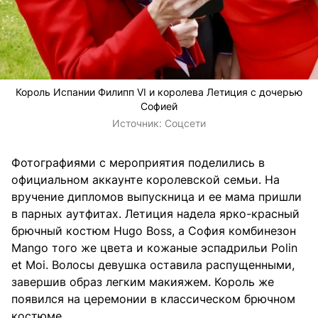
Король Испании Филипп VI и королева Летиция с дочерью
Софией
Источник:
Соцсети
Фотографиями с мероприятия поделились в
официальном аккаунте королевской семьи. На
вручение дипломов выпускница и ее мама пришли
в парных аутфитах. Летиция надела ярко-красный
брючный костюм
Hugo Boss
, а София комбинезон
Mango
того же цвета и кожаные эспадрильи
Polin
et Moi
. Волосы девушка оставила распущенными,
завершив образ легким макияжем. Король же
появился на церемонии в классическом брючном
костюме.