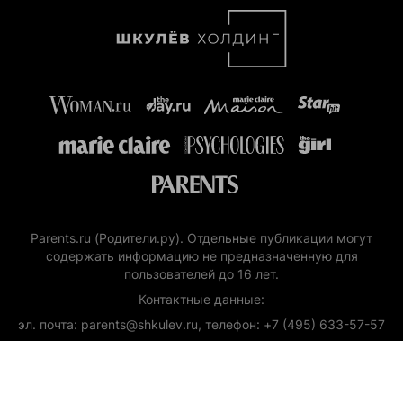
Parents.ru (Родители.ру). Отдельные публикации могут
содержать информацию не предназначенную для
пользователей до 16 лет.
Контактные данные:
эл. почта: parents@shkulev.ru, телефон: +7 (495) 633-57-57
Copyright (с) ООО «Шкулёв Диджитал Технологии», 2026.
Любое воспроизведение материалов сайта без разрешения
редакции воспрещается.