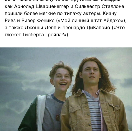
как Арнольд Шварценеггер и Сильвестр Сталлоне
пришли более мягкие по типажу актеры: Киану
Ривз и Ривер Феникс («Мой личный штат Айдахо»),
а также Джонни Депп и Леонардо ДиКаприо («Что
гложет Гилберта Грейпа?»).