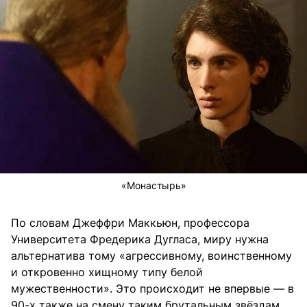
«Монастырь»
По словам Джеффри Маккьюн, профессора
Университета Фредерика Дугласа, миру нужна
альтернатива тому «агрессивному, воинственному
и откровенно хищному типу белой
мужественности». Это происходит не впервые — в
90-х также на смену таким брутальным звёздам