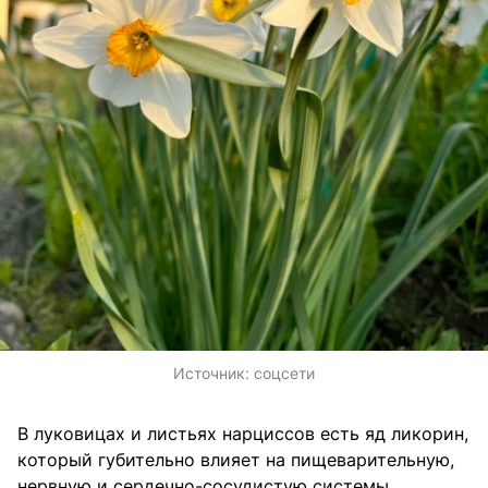
Источник:
соцсети
В луковицах и листьях нарциссов есть яд ликорин,
который губительно влияет на пищеварительную,
нервную и сердечно-сосудистую системы