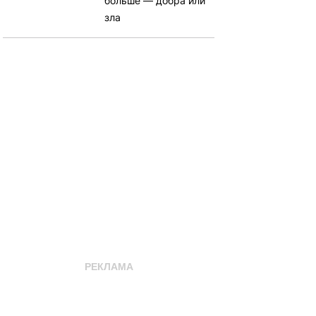
больше — добра или
зла