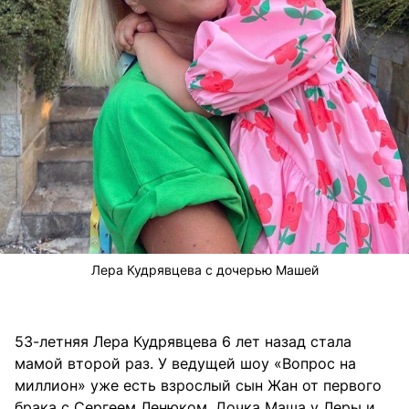
Лера Кудрявцева с дочерью Машей
53-летняя Лера Кудрявцева 6 лет назад стала
мамой второй раз. У ведущей шоу «Вопрос на
миллион» уже есть взрослый сын Жан от первого
брака с Сергеем Ленюком. Дочка Маша у Леры и