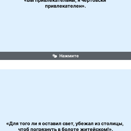
«Вы привлекательны, я чертовски 
«Обыкновенное чудо»
привлекателен».
Нажмите
«Для того ли я оставил свет, убежал из столицы, 
«Формула любви»
чтоб погрязнуть в болоте житейском!».