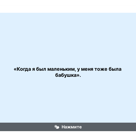
«Когда я был маленьким, у меня тоже была 
«Добро пожаловать, или Посторонним вход 
воспрещён»
бабушка».
Нажмите