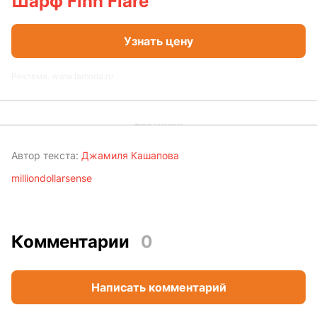
Шарф Finn Flare
Узнать цену
Реклама. www.lamoda.ru
Автор текста:
Джамиля Кашапова
milliondollarsense
Комментарии
0
Написать комментарий