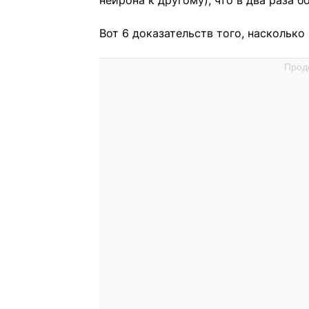
нейрона к другому), что в два раза б
Вот 6 доказательств того, наскольк