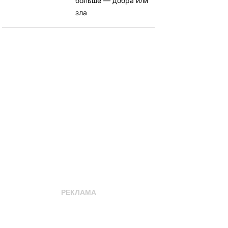
больше — добра или
зла