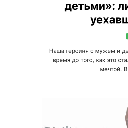
детьми»: л
уехавш
Наша героиня с мужем и д
время до того, как это с
мечтой. В