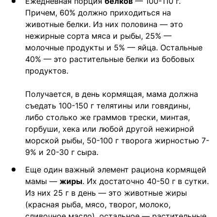
Ежедневная порция
белков
— 100-110 г.
Причем, 60% должно приходиться на
животные белки. Из них половина — это
нежирные сорта мяса и рыбы, 25% —
молочные продукты и 5% — яйца. Остальные
40% — это растительные белки из бобовых
продуктов.
Получается, в день кормящая, мама должна
съедать 100-150 г телятины или говядины,
либо столько же граммов трески, минтая,
горбуши, хека или любой другой нежирной
морской рыбы, 50-100 г творога жирностью 7-
9% и 20-30 г сыра.
Еще один важный элемент рациона кормящей
мамы —
жиры
. Их достаточно 40-50 г в сутки.
Из них 25 г в день — это животные жиры
(красная рыба, мясо, творог, молоко,
сливочное масло), остальное — растительные