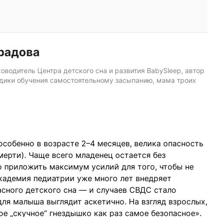
радова
оводитель Центра детского сна и развития BabySleep, автор
дики обучения самостоятельному засыпанию, мама троих
собенно в возрасте 2–4 месяцев, велика опасность
ерти). Чаще всего младенец остается без
 приложить максимум усилий для того, чтобы не
кадемия педиатрии уже много лет внедряет
сного детского сна — и случаев СВДС стало
для малыша выглядит аскетично. На взгляд взрослых,
ое „скучное“ гнездышко как раз самое безопасное».