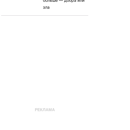
больше — добра или
зла