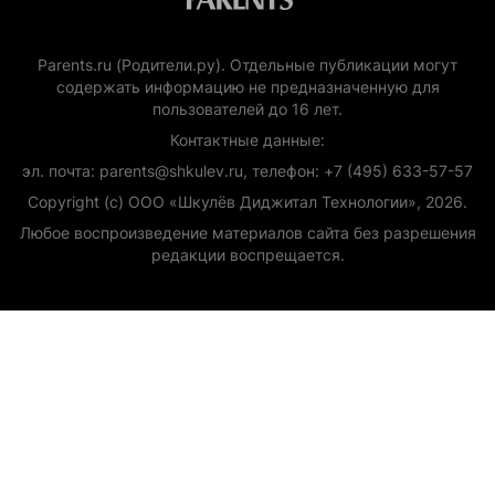
Parents.ru (Родители.ру). Отдельные публикации могут
содержать информацию не предназначенную для
пользователей до 16 лет.
Контактные данные:
эл. почта: parents@shkulev.ru, телефон: +7 (495) 633-57-57
Copyright (с) ООО «Шкулёв Диджитал Технологии», 2026.
Любое воспроизведение материалов сайта без разрешения
редакции воспрещается.