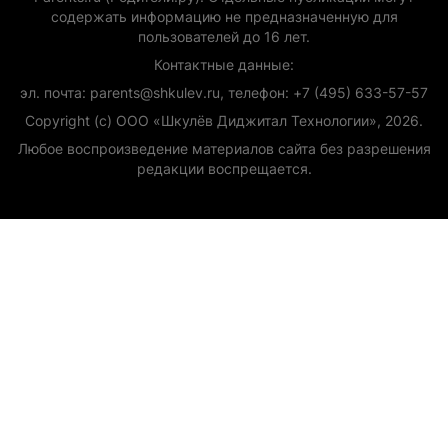
содержать информацию не предназначенную для
пользователей до 16 лет.
Контактные данные:
эл. почта: parents@shkulev.ru, телефон: +7 (495) 633-57-57
Copyright (с) ООО «Шкулёв Диджитал Технологии», 2026.
Любое воспроизведение материалов сайта без разрешения
редакции воспрещается.