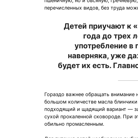
пшеничную, но и овсяную, гречневую
перечисленных видов, без труда мож
Детей приучают к «
года до трех л
употребление в 
наверняка, уже д
будет их есть. Глав
Гораздо важнее обращать внимание н
большом количестве масла блинчики 
подходящий и щадящий вариант — за
сухой прокаленной сковороде. При эт
обильно промасленным.