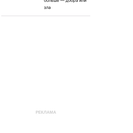
больше — добра или
зла