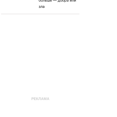
больше — добра или
зла