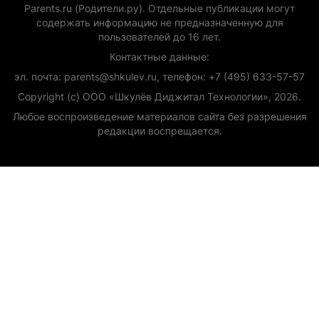
Parents.ru (Родители.ру). Отдельные публикации могут
содержать информацию не предназначенную для
пользователей до 16 лет.
Контактные данные:
эл. почта: parents@shkulev.ru, телефон: +7 (495) 633-57-57
Copyright (с) ООО «Шкулёв Диджитал Технологии», 2026.
Любое воспроизведение материалов сайта без разрешения
редакции воспрещается.