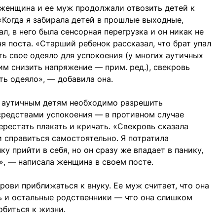
 женщина и ее муж продолжали отвозить детей к
«Когда я забирала детей в прошлые выходные,
л, в него была сенсорная перегрузка и он никак не
я поста. «Старший ребенок рассказал, что брат упал
ить свое одеяло для успокоения (у многих аутичных
им снизить напряжение — прим. ред.), свекровь
ять одеяло», — добавила она.
о аутичным детям необходимо разрешить
средствами успокоения — в противном случае
ерестать плакать и кричать. «Свекровь сказала
и справиться самостоятельно. Я потратила
у прийти в себя, но он сразу же впадает в панику,
», — написала женщина в своем посте.
ови приближаться к внуку. Ее муж считает, что она
ь и остальные родственники — что она слишком
обиться к жизни.