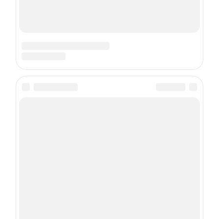
О проекте
Реклама
Пользовательское соглашение
Правила участия в конкурсах
Политика использования cookie-файлов
Рекомендательные технологии
Задать вопрос эксперту
Техподдержка