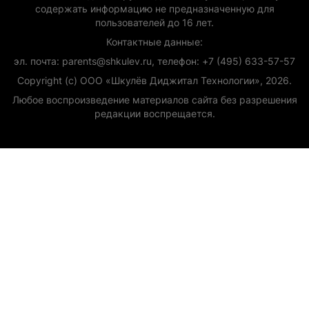
содержать информацию не предназначенную для
пользователей до 16 лет.
Контактные данные:
эл. почта: parents@shkulev.ru, телефон: +7 (495) 633-57-57
Copyright (с) ООО «Шкулёв Диджитал Технологии», 2026.
Любое воспроизведение материалов сайта без разрешения
редакции воспрещается.