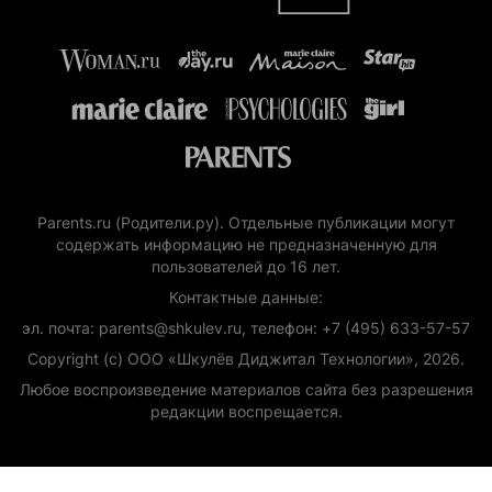
Parents.ru (Родители.ру). Отдельные публикации могут
содержать информацию не предназначенную для
пользователей до 16 лет.
Контактные данные:
эл. почта: parents@shkulev.ru, телефон: +7 (495) 633-57-57
Copyright (с) ООО «Шкулёв Диджитал Технологии», 2026.
Любое воспроизведение материалов сайта без разрешения
редакции воспрещается.