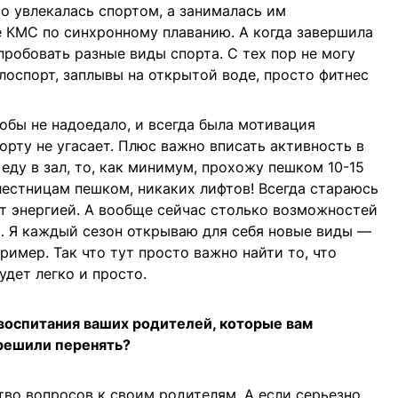
то увлекалась спортом, а занималась им
 КМС по синхронному плаванию. А когда завершила
пробовать разные виды спорта. С тех пор не могу
лоспорт, заплывы на открытой воде, просто фитнес
обы не надоедало, и всегда была мотивация
порту не угасает. Плюс важно вписать активность в
еду в зал, то, как минимум, прохожу пешком 10-15
лестницам пешком, никаких лифтов! Всегда стараюсь
ет энергией. А вообще сейчас столько возможностей
… Я каждый сезон открываю для себя новые виды —
ример. Так что тут просто важно найти то, что
удет легко и просто.
воспитания ваших родителей, которые вам
решили перенять?
тво вопросов к своим родителям. А если серьезно,