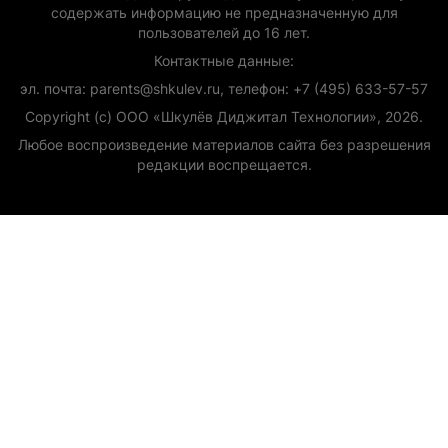
содержать информацию не предназначенную для
пользователей до 16 лет.
Контактные данные:
эл. почта: parents@shkulev.ru, телефон: +7 (495) 633-57-57
Copyright (с) ООО «Шкулёв Диджитал Технологии», 2026.
Любое воспроизведение материалов сайта без разрешения
редакции воспрещается.