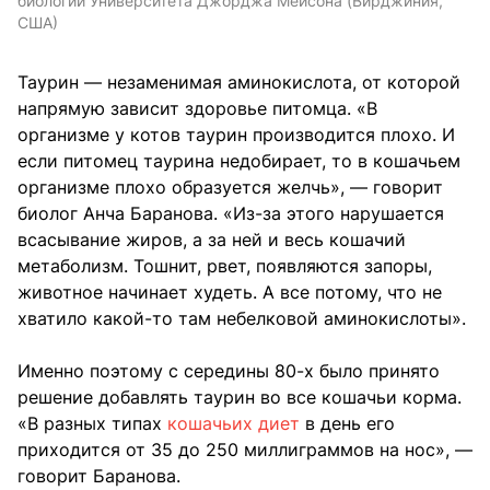
биологии Университета Джорджа Мейсона (Вирджиния,
США)
Таурин — незаменимая аминокислота, от которой
напрямую зависит здоровье питомца. «В
организме у котов таурин производится плохо. И
если питомец таурина недобирает, то в кошачьем
организме плохо образуется желчь», — говорит
биолог Анча Баранова. «Из-за этого нарушается
всасывание жиров, а за ней и весь кошачий
метаболизм. Тошнит, рвет, появляются запоры,
животное начинает худеть. А все потому, что не
хватило какой-то там небелковой аминокислоты».
Именно поэтому с середины 80-х было принято
решение добавлять таурин во все кошачьи корма.
«В разных типах
кошачьих диет
в день его
приходится от 35 до 250 миллиграммов на нос», —
говорит Баранова.