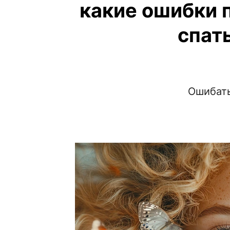
какие ошибки 
спат
Ошибать