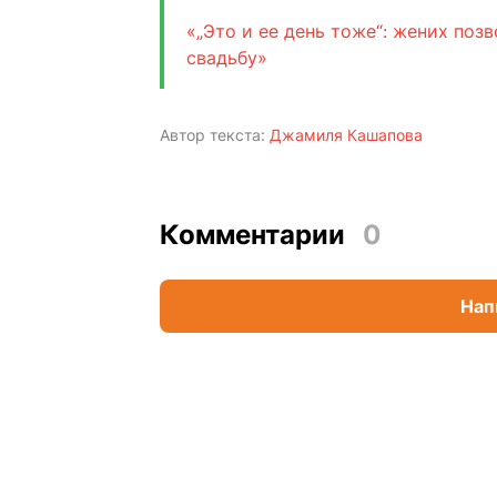
«„Это и ее день тоже“: жених поз
свадьбу»
Автор текста:
Джамиля Кашапова
Комментарии
0
Нап