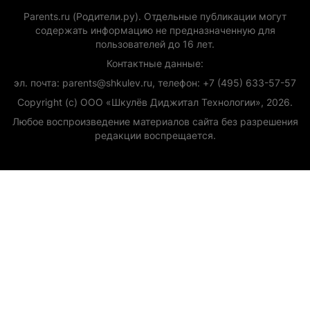
Parents.ru (Родители.ру). Отдельные публикации могут
содержать информацию не предназначенную для
пользователей до 16 лет.
Контактные данные:
эл. почта: parents@shkulev.ru, телефон: +7 (495) 633-57-57
Copyright (с) ООО «Шкулёв Диджитал Технологии», 2026.
Любое воспроизведение материалов сайта без разрешения
редакции воспрещается.