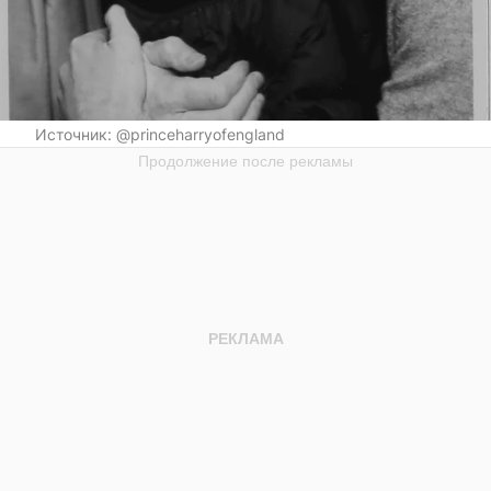
Источник:
@princeharryofengland