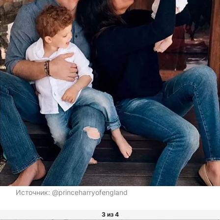
Источник:
@princeharryofengland
3 из 4