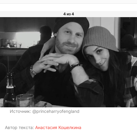
4 из 4
Источник:
@princeharryofengland
Автор текста:
Анастасия Кошелкина