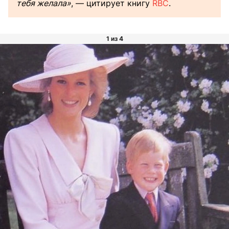
тебя желала»
, — цитирует книгу
RBC
.
1 из 4