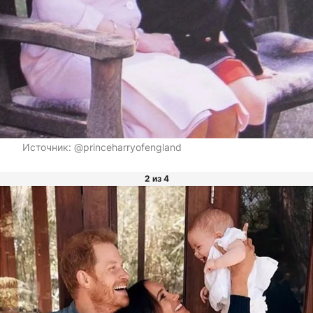
Источник:
@princeharryofengland
2 из 4