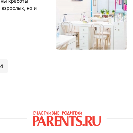
оны красоты
 взрослых, но и
4