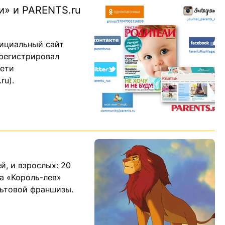
и» и PARENTS.ru
ициальный сайт
арегистрировал
сети
ru).
й, и взрослых: 20
а «Король-лев»
льтовой франшизы.