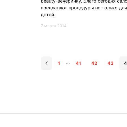
beauty-вечеринку. Благо сегодня сал
предлагают процедуры не только для
детей.
7 марта 2014
1
41
42
43
4